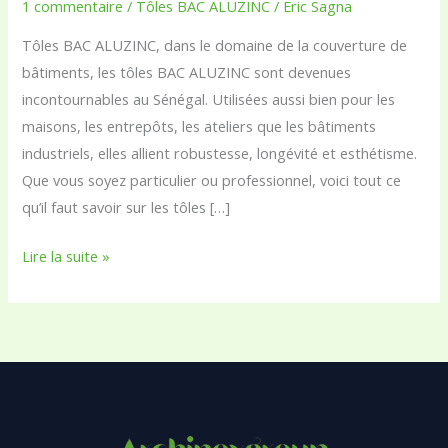
avantages,
1 commentaire
/
Tôles BAC ALUZINC
/
Eric Sagna
prix
Tôles BAC ALUZINC, dans le domaine de la couverture de
et
bâtiments, les tôles BAC ALUZINC sont devenues
pose
incontournables au Sénégal. Utilisées aussi bien pour les
au
maisons, les entrepôts, les ateliers que les bâtiments
Sénégal
industriels, elles allient robustesse, longévité et esthétisme.
Que vous soyez particulier ou professionnel, voici tout ce
qu’il faut savoir sur les tôles […]
Lire la suite »