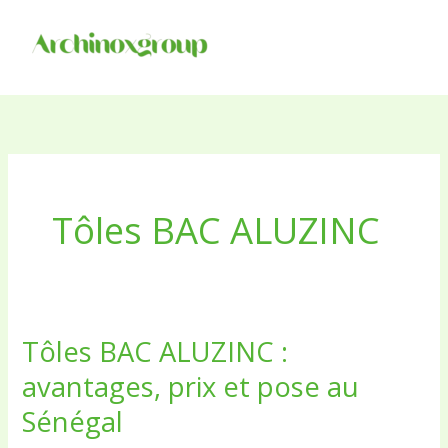
Aller
au
contenu
Tôles BAC ALUZINC
Tôles BAC ALUZINC :
Tôles
BAC
avantages, prix et pose au
ALUZINC
Sénégal
: