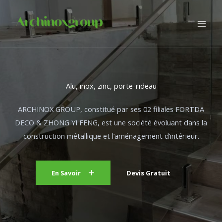
Aller
au
contenu
Alu, inox, zinc, porte-rideau
ARCHINOX GROUP, constitué par ses 02 filiales FORTDA
DECO & ZHONG YI FENG, est une société évoluant dans la
construction métallique et l’aménagement d’intérieur.
En Savoir
Devis Gratuit