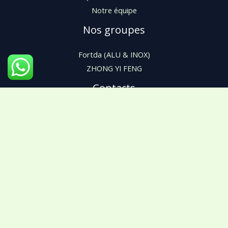
Notre équipe
Nos groupes
Fortda (ALU & INOX)
ZHONG YI FENG
Contacts
Rufisque km 21 en face cité baobabs. Grand Mbao Sénégal
+221 78 600 99 99
+221 77 887 44 44
contact@archinoxgroup.com
Copyright © 2026 Archinox Group