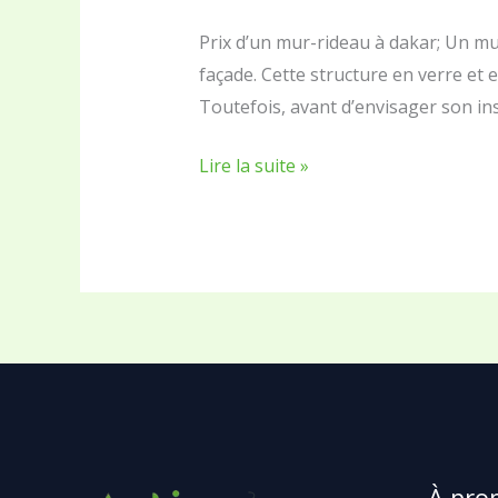
mur-
rideau
Prix d’un mur-rideau à dakar; Un mu
à
façade. Cette structure en verre et
dakar
Toutefois, avant d’envisager son ins
Lire la suite »
À pro