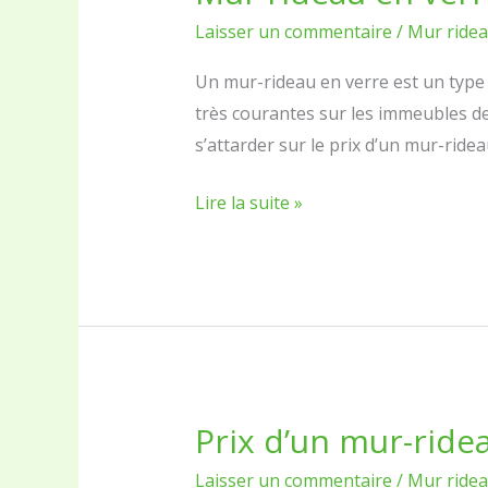
rideau
Laisser un commentaire
/
Mur ride
en
verre
Un mur-rideau en verre est un type 
:
très courantes sur les immeubles de 
prix
s’attarder sur le prix d’un mur-ride
au
Lire la suite »
Sénégal
Prix d’un mur-ride
Prix
d’un
Laisser un commentaire
/
Mur ride